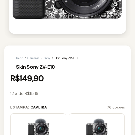
Início
/
Câmeras
/
Sony
/
Skin Sony ZV-E10
Skin Sony ZV-E10
R$149,90
12
x
de
R$15,19
ESTAMPA:
CAVEIRA
76 opcoes